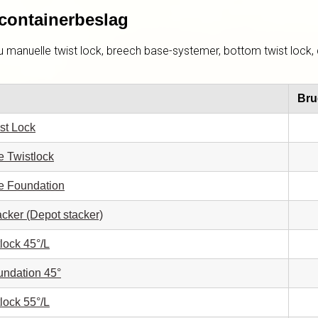
 containerbeslag
u manuelle twist lock, breech base-systemer, bottom twist lock, 
Bru
st Lock
 Twistlock
e Foundation
acker (Depot stacker)
lock 45°/L
undation 45°
lock 55°/L