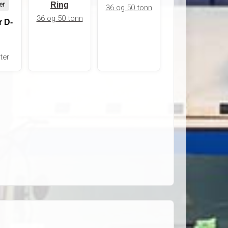
er
Ring
36 og 50 tonn
36 og 50 tonn
r D-
ter