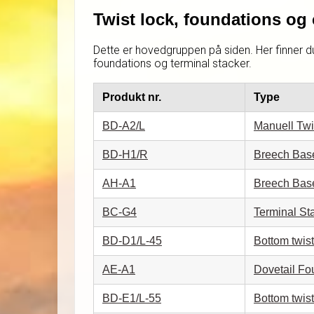
Twist lock, foundations og
Dette er hovedgruppen på siden. Her finner d
foundations og terminal stacker.
Produkt nr.
Type
BD-A2/L
Manuell Twi
BD-H1/R
Breech Base
AH-A1
Breech Bas
BC-G4
Terminal St
BD-D1/L-45
Bottom twist
AE-A1
Dovetail Fo
BD-E1/L-55
Bottom twist