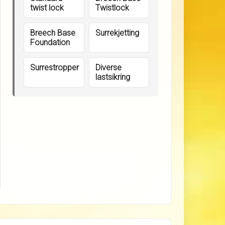
twist lock
Twistlock
Breech Base
Surrekjetting
Foundation
Surrestropper
Diverse
lastsikring