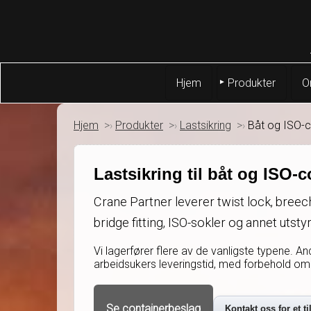
Hjem
Produkter
O
Hjem
Produkter
Lastsikring
Båt og ISO-c
Lastsikring til båt og ISO-c
Crane Partner leverer twist lock, breech
bridge fitting, ISO-sokler og annet utsty
Vi lagerfører flere av de vanligste typene. 
arbeidsukers leveringstid, med forbehold om
Se containerbeslag
Kontakt oss for et t