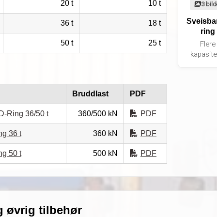
20 t
10 t
3 bild
Sveisba
36 t
18 t
ring
50 t
25 t
Flere
kapasite
Bruddlast
PDF
D-Ring 36/50 t
360/500 kN
PDF
ng 36 t
360 kN
PDF
ng 50 t
500 kN
PDF
g øvrig tilbehør