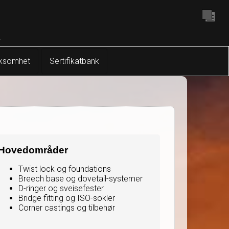
rksomhet
Sertifikatbank
Hovedområder
Twist lock og foundations
Breech base og dovetail-systemer
D-ringer og sveisefester
Bridge fitting og ISO-sokler
Corner castings og tilbehør