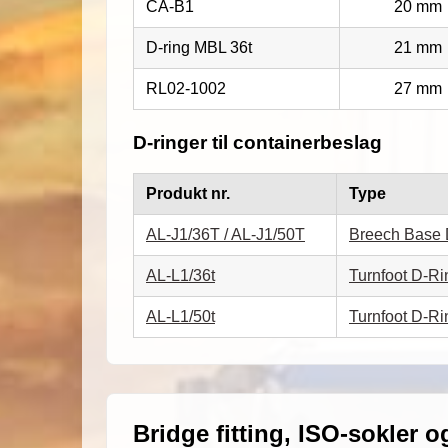
CA-B1
20 mm
D-ring MBL 36t
21 mm
RL02-1002
27 mm
D-ringer til containerbeslag
Produkt nr.
Type
AL-J1/36T / AL-J1/50T
Breech Base 
AL-L1/36t
Turnfoot D-Ri
AL-L1/50t
Turnfoot D-Ri
Bridge fitting, ISO-sokler o