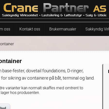
m oss
Kontakt oss
Brukermanualer
Sakkyndig Vi
ontainer
ontainer
 base-fester, dovetail foundations, D-ringer,
r for sikring av containere på båt, terminal og land.
Andre varianter kan normalt skaffes med omtrent to
 lager hos produsenten.
ilbud