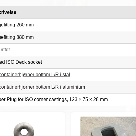
rivelse
gefitting 260 mm
gefitting 380 mm
ntfot
ed ISO Deck socket
ontainerhjørner bottom L/R i stål
containerhjørner bottom L/R i aluminium
er Plug for ISO corner castings, 123 × 75 × 28 mm