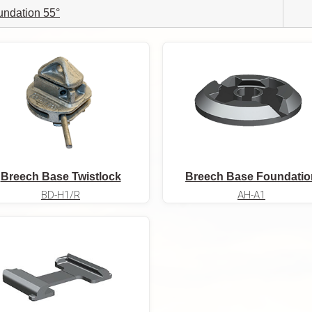
undation 55°
Breech Base Twistlock
Breech Base Foundatio
BD-H1/R
AH-A1