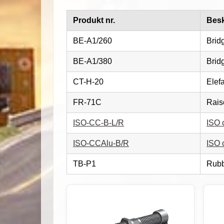
Produkt nr.
Besk
BE-A1/260
Brid
BE-A1/380
Brid
CT-H-20
Elefa
FR-71C
Rais
ISO-CC-B-L/R
ISO c
ISO-CCAlu-B/R
ISO 
TB-P1
Rubb