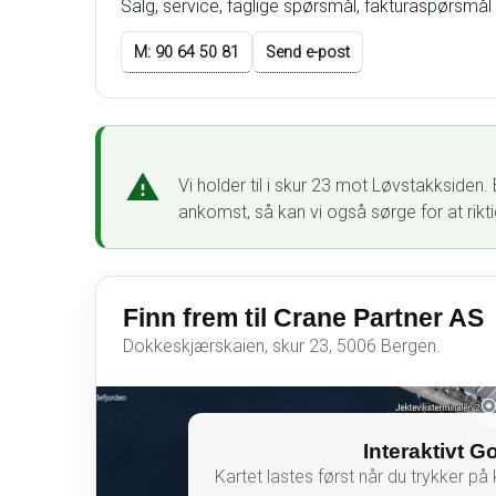
Salg, service, faglige spørsmål, fakturaspørsmål 
M: 90 64 50 81
Send e-post
Vi holder til i skur 23 mot Løvstakksiden
ankomst, så kan vi også sørge for at riktig
Finn frem til Crane Partner AS
Dokkeskjærskaien, skur 23, 5006 Bergen.
Interaktivt G
Kartet lastes først når du trykker p