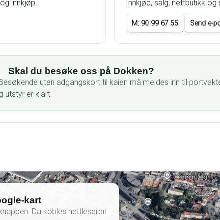
og innkjøp.
Innkjøp, salg, nettbutikk og 
M: 90 99 67 55
Send e-p
Skal du besøke oss på Dokken?
. Besøkende uten adgangskort til kaien må meldes inn til portvakt
 utstyr er klart.
oogle-kart
å knappen. Da kobles nettleseren