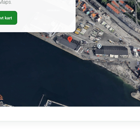
 Maps.
vt kart