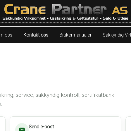
m oss
Kontakt oss
Brukermanualer
Sakkyndig Vi
kring, service, sakkyndig kontroll, sertifikatbank
n.
Send e-post