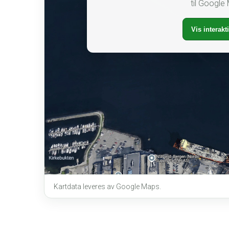
til Google
Vis interakti
Kartdata leveres av Google Maps.