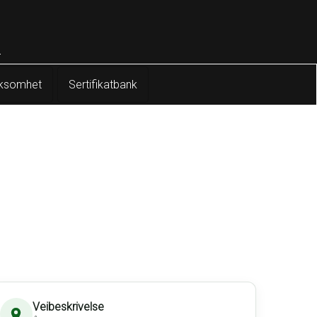
rksomhet
Sertifikatbank
Veibeskrivelse