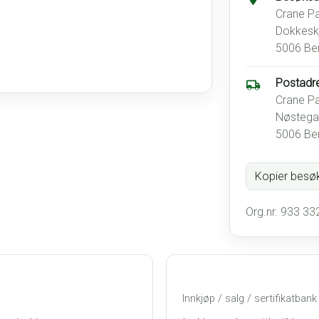
Crane Pa
Dokkeskj
5006 Be
Postadr
Crane Pa
Nøstega
5006 Be
Kopier besø
Org.nr. 933 33
Innkjøp / salg / sertifikatbank