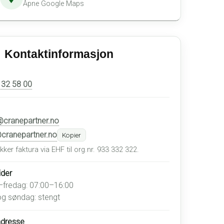
Åpne Google Maps
Kontaktinformasjon
 32 58 00
@cranepartner.no
cranepartner.no
Kopier
ekker faktura via EHF til org.nr. 933 332 322.
ider
fredag: 07:00–16:00
g søndag: stengt
dresse