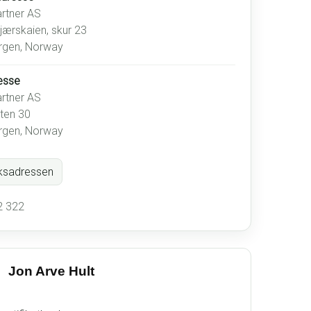
rtner AS
ærskaien, skur 23
rgen, Norway
esse
rtner AS
ten 30
rgen, Norway
ksadressen
2 322
Jon Arve Hult