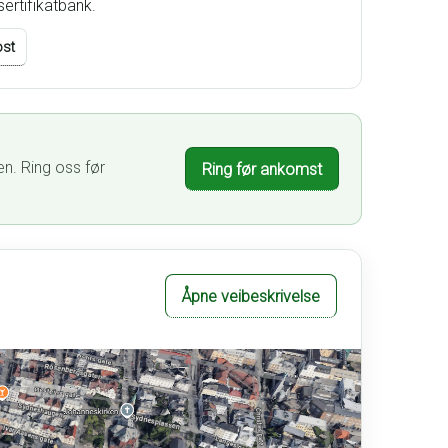
sertifikatbank.
ost
en. Ring oss før
Ring før ankomst
Åpne veibeskrivelse