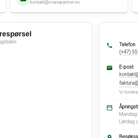
kontakt@cranepartner.no
respørsel
ngstiden.
Telefon
(+47) 55
E-post
kontakt
faktura@
Vi foretr
Åpningst
Mandag–
Lørdag o
Besøksa