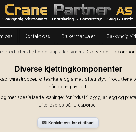
m oss
Kontakt oss
Brukermanualer
Sakkyndig Vi
m
Produkter
Løfteredskap
Jernvarer
Diverse kjettingkompon
Diverse kjettingkomponenter
ap, wirestropper, løfteankere og annet løfteutstyr. Produktene bru
håndtering av last.
mer spesialiserte løsninger for industri, bygg, anlegg og prefa
ofte leveres på forespørsel.
Kontakt oss for et tilbud