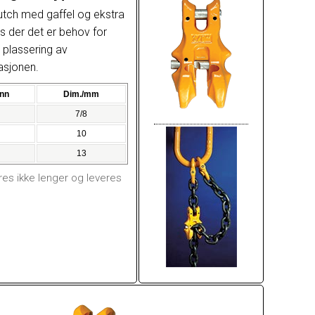
utch med gaffel og ekstra
es der det er behov for
 plassering av
asjonen.
nn
Dim./mm
7/8
10
13
s ikke lenger og leveres