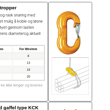
stropper
l og rask snaring med
et mulig å koble og løsne
øyet gjennom lasten.
wirens diameterog aktuell
nn
For Wire/mm
8
13
16
20
s ikke lenger og leveres
d gaffel type KCK