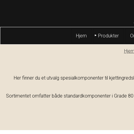
Hjem
Produkter
O
Hje
Her finner du et utvalg spesialkomponenter til kjettingredsk
Sortimentet omfatter både standardkomponenter i Grade 80 og 