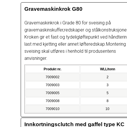
Gravemaskinkrok G80
Gravemaskinkrok i Grade 80 for sveising på
gravemaskinskuffer,redskaper og stålkonstruksjoner
Kroken gir et fast og tydeligløftepunkt ved håndteri
last med kjetting eller annet løfteredskap.Montering
sveising skal utføres i henhold til produsentens
anvisninger.
Produkt nr.
WLL/tonn
7009002
2
7009003
3
7009005
5
7009008
8
7009010
10
Innkortningsclutch med gaffel type KC