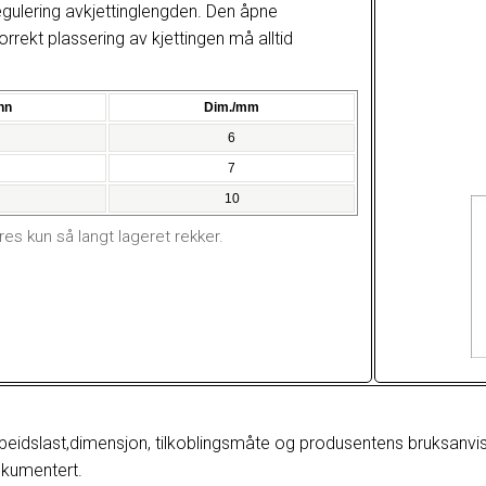
regulering avkjettinglengden. Den åpne
rekt plassering av kjettingen må alltid
nn
Dim./mm
6
7
10
s kun så langt lageret rekker.
 arbeidslast,dimensjon, tilkoblingsmåte og produsentens bruksanv
okumentert.