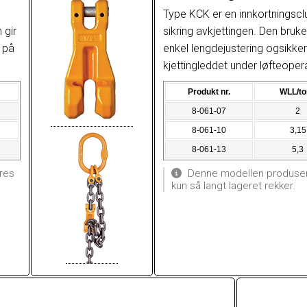
Type KCK er en innkortningscl
 gir
sikring avkjettingen. Den bruk
 på
enkel lengdejustering ogsikker
kjettingleddet under løfteoper
Produkt nr.
WLL/to
8-061-07
2
8-061-10
3,15
8-061-13
5,3
res
Denne modellen produsere
kun så langt lageret rekker.