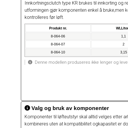
Innkortningsclutch type KR brukes til innkorting og 
utformingen gjør komponenten enkel å bruke,men kor
kontrolleres før løft.
Produkt nr.
WLL/to
8-064-06
1,1
8-064-07
2
8-064-10
3,15
Denne modellen produseres ikke lenger og levere
Valg og bruk av komponenter
Komponenter til løfteutstyr skal alltid velges etter
kombineres uten at kompatibilitet ogkapasitet er d