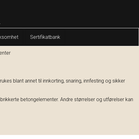
rksomhet
Sertifikatbank
enter
kes blant annet til innkorting, snaring, innfesting og sikker
brikkerte betongelementer. Andre størrelser og utførelser kan