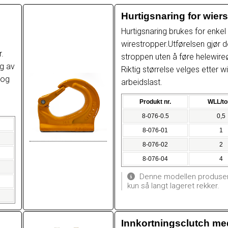
Hurtigsnaring for wier
Hurtigsnaring brukes for enke
wirestropper.Utførelsen gjør d
.
stroppen uten å føre helewire
ng av
Riktig størrelse velges etter 
 og
arbeidslast.
Produkt nr.
WLL/to
8-076-0.5
0,5
8-076-01
1
8-076-02
2
8-076-04
4
Denne modellen produsere
kun så langt lageret rekker.
Innkortningsclutch me