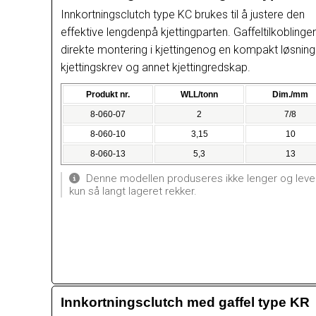
Innkortningsclutch type KC brukes til å justere den
effektive lengdenpå kjettingparten. Gaffeltilkoblingen
direkte montering i kjettingenog en kompakt løsning
kjettingskrev og annet kjettingredskap.
Produkt nr.
WLL/tonn
Dim./mm
8-060-07
2
7/8
8-060-10
3,15
10
8-060-13
5,3
13
Denne modellen produseres ikke lenger og leve
kun så langt lageret rekker.
Innkortningsclutch med gaffel type KR